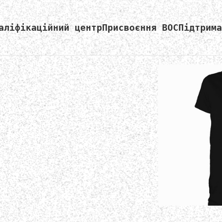
аліфікаційний центр
Присвоєння ВОС
Підтрима